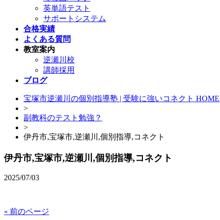
英単語テスト
サポートシステム
合格実績
よくある質問
教室案内
逆瀬川校
講師採用
ブログ
宝塚市逆瀬川の個別指導塾 | 受験に強いコネクト HOME
>
副教科のテスト勉強？
>
伊丹市,宝塚市,逆瀬川,個別指導,コネクト
伊丹市,宝塚市,逆瀬川,個別指導,コネクト
2025/07/03
« 前のページ