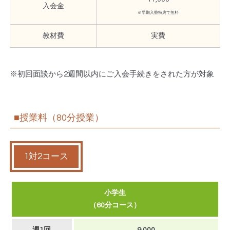
入会金
※早期入塾特典で無料
教材費
実費
※初回面談から2週間以内にご入会手続きをされた方が対象
■授業料（80分授業）
1対2コース
小学生
（60分コース）
週1回
9,000