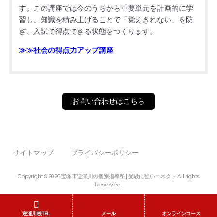
す。この講座では今のうちから重要単元を計画的に学
習し、知識を積み上げることで「覚えきれない」を防
ぎ、入試で得点できる状態をつくります。
≫≫社会の得点力アップ講座
お問い合わせはこちら
サイトマップ
プライバシーポリシー
Copyright © 2026 宝塚市逆瀬川の個別指導塾 | 受験に強いコネクト All rights
Reserved.
逆瀬川校TEL
メール
オンラインコース