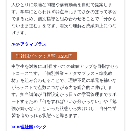
人ひとりに最適な問題や講義動画を自動で提案しま
す。学年にとらわれず弱点単元までさかのぼって学習
できるため、個別指導と組み合わせることで「分から
ないまま進む」を防ぎ、着実な理解と成績向上につな
げます。
≫≫アタマプラス
理社国パック：月額13,200円
中学生を対象に5科目すべての成績アップを目指すセッ
トコースです。「個別授業＋アタマプラス＋準拠教
材」を組み合わせることで、理解不足の単元を補いな
がらテストで点数につながる力を総合的に伸ばしま
す。担当講師が目標設定から日々の学習管理までサポ
ートするため「何をすればいいか分からない」や「勉
強が続かない」といった状態から抜け出し、自分で学
習を進められる状態へと導きます。
≫≫理社国パック