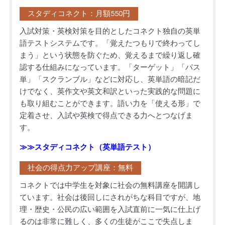
スタディコネクト：月額550円
入試対策・英検対策を目的としたコネクト独自の英単
語テストシステムです。「覚えたつもりで終わってし
まう」という状態を防ぐため、覚えるまで繰り返し確
認する仕組みになっています。「ターゲット」「パス
単」「スクランブル」などに対応し、英単語の暗記だ
けでなく、英作文や英文和訳といった実践的な問題に
も取り組むことができます。語い力を「使える形」で
定着させ、入試や英検で得点できる力へとつなげま
す。
≫≫スタディコネクト（英単語テスト）
社会の得点力アップ講座：無料
コネクトでは中学生を対象に社会の無料講座を開講し
ています。社会は後回しにされがちな科目ですが、地
理・歴史・公民の広い範囲を入試直前に一気に仕上げ
るのは非常に難しく、多くの生徒がここで失点しま