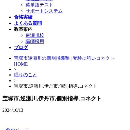
英単語テスト
サポートシステム
合格実績
よくある質問
教室案内
逆瀬川校
講師採用
ブログ
宝塚市逆瀬川の個別指導塾 | 受験に強いコネクト
HOME
>
眠りのこと
>
宝塚市,逆瀬川,伊丹市,個別指導,コネクト
宝塚市,逆瀬川,伊丹市,個別指導,コネクト
2024/10/13