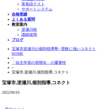
英単語テスト
サポートシステム
合格実績
よくある質問
教室案内
逆瀬川校
講師採用
ブログ
宝塚市逆瀬川の個別指導塾 | 受験に強いコネクト
HOME
>
「自主学習の習慣化」の重要性
>
宝塚市,逆瀬川,個別指導,コネクト
宝塚市,逆瀬川,個別指導,コネクト
2022/04/16