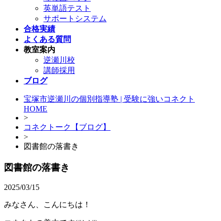
英単語テスト
サポートシステム
合格実績
よくある質問
教室案内
逆瀬川校
講師採用
ブログ
宝塚市逆瀬川の個別指導塾 | 受験に強いコネクト
HOME
>
コネクトーク【ブログ】
>
図書館の落書き
図書館の落書き
2025/03/15
みなさん、こんにちは！