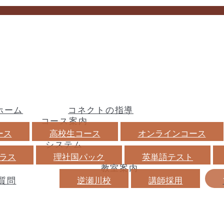
ホーム
コネクトの指導
コース案内
ース
高校生コース
オンラインコース
システム
ラス
理社国パック
英単語テスト
教室案内
質問
逆瀬川校
講師採用