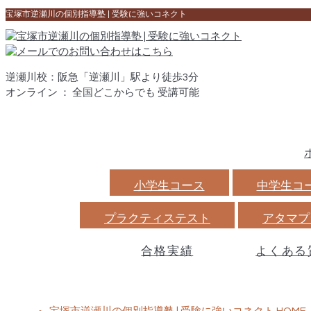
宝塚市逆瀬川の個別指導塾 | 受験に強いコネクト
逆瀬川校：阪急「逆瀬川」駅より徒歩3分
オンライン ： 全国どこからでも 受講可能
小学生コース
中学生コ
プラクティステスト
アタマプ
合格実績
よくある