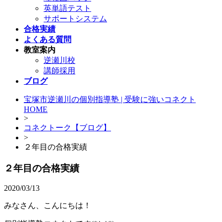
英単語テスト
サポートシステム
合格実績
よくある質問
教室案内
逆瀬川校
講師採用
ブログ
宝塚市逆瀬川の個別指導塾 | 受験に強いコネクト
HOME
>
コネクトーク【ブログ】
>
２年目の合格実績
２年目の合格実績
2020/03/13
みなさん、こんにちは！