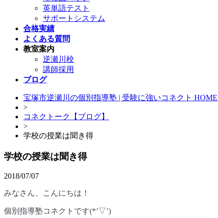
英単語テスト
サポートシステム
合格実績
よくある質問
教室案内
逆瀬川校
講師採用
ブログ
宝塚市逆瀬川の個別指導塾 | 受験に強いコネクト HOME
>
コネクトーク【ブログ】
>
学校の授業は聞き得
学校の授業は聞き得
2018/07/07
みなさん、こんにちは！
個別指導塾コネクトです
(*’
▽
’)