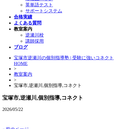
英単語テスト
サポートシステム
合格実績
よくある質問
教室案内
逆瀬川校
講師採用
ブログ
宝塚市逆瀬川の個別指導塾 | 受験に強いコネクト
HOME
>
教室案内
>
宝塚市,逆瀬川,個別指導,コネクト
宝塚市,逆瀬川,個別指導,コネクト
2026/05/22