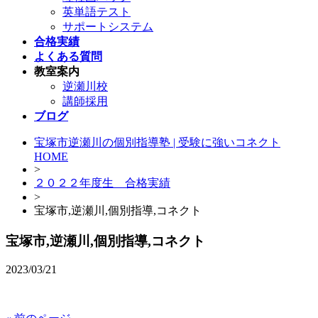
英単語テスト
サポートシステム
合格実績
よくある質問
教室案内
逆瀬川校
講師採用
ブログ
宝塚市逆瀬川の個別指導塾 | 受験に強いコネクト
HOME
>
２０２２年度生 合格実績
>
宝塚市,逆瀬川,個別指導,コネクト
宝塚市,逆瀬川,個別指導,コネクト
2023/03/21