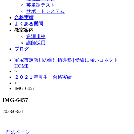
英単語テスト
サポートシステム
合格実績
よくある質問
教室案内
逆瀬川校
講師採用
ブログ
宝塚市逆瀬川の個別指導塾 | 受験に強いコネクト
HOME
>
２０２１年度生 合格実績
>
IMG-6457
IMG-6457
2023/03/21
« 前のページ