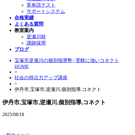
英単語テスト
サポートシステム
合格実績
よくある質問
教室案内
逆瀬川校
講師採用
ブログ
宝塚市逆瀬川の個別指導塾 | 受験に強いコネクト
HOME
>
社会の得点力アップ講座
>
伊丹市,宝塚市,逆瀬川,個別指導,コネクト
伊丹市,宝塚市,逆瀬川,個別指導,コネクト
2025/08/18