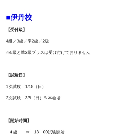
■伊丹校
【受付級】
4級／3級／準2級／2級
※5級と準2級プラスは受け付けておりません
【試験日】
1
次試験：1
/18
（日）
2
次試験：3
/8
（日）※本会場
【開始時間】
４級 ⇒
13
：0
0
試験開始