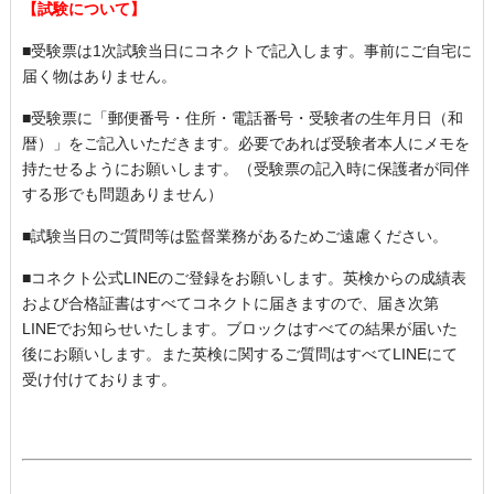
【試験について】
■受験票は
1
次試験当日にコネクトで記入します。事前にご自宅に
届く物はありません。
■受験票に「郵便番号・住所・電話番号・受験者の生年月日（和
暦）」をご記入いただきます。必要であれば受験者本人にメモを
持たせるようにお願いします。（受験票の記入時に保護者が同伴
する形でも問題ありません）
■試験当日のご質問等は監督業務があるためご遠慮ください。
■コネクト公式
LINE
のご登録をお願いします。英検からの成績表
および合格証書はすべてコネクトに届きますので、届き次第
LINE
でお知らせいたします。ブロックはすべての結果が届いた
後にお願いします。また英検に関するご質問はすべて
LINE
にて
受け付けております。