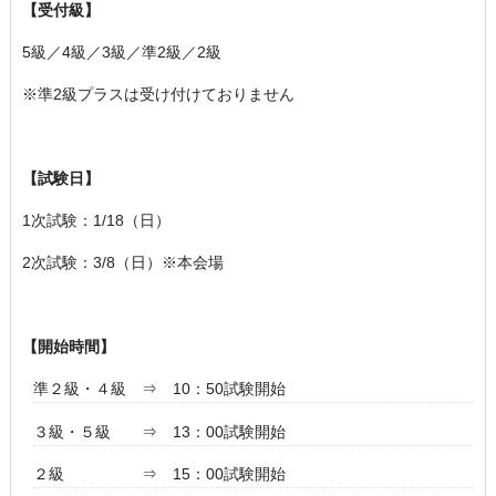
【受付級】
5級／4級／3級／準2級／2級
※準2級プラスは受け付けておりません
【試験日】
1
次試験：1
/18
（日）
2
次試験：3
/8
（日）※本会場
【開始時間】
準２級・４級 ⇒
10
：5
0
試験開始
３級・５級 ⇒
13
：
00
試験開始
２級 ⇒
15
：0
0
試験開始