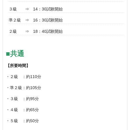
３級 ⇒
14
：3
0
試験開始
準２級 ⇒ 16：30試験開始
２級 ⇒
18
：4
0
試験開始
■共通
【所要時間】
・２級 ：約
110
分
・準２級：約
105
分
・３級 ：約95分
・４級 ：約
65
分
・５級 ：約50分