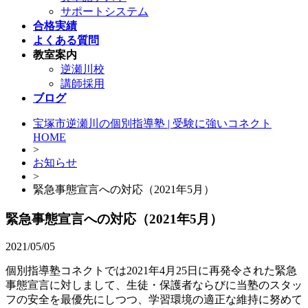
サポートシステム
合格実績
よくある質問
教室案内
逆瀬川校
講師採用
ブログ
宝塚市逆瀬川の個別指導塾 | 受験に強いコネクト
HOME
>
お知らせ
>
緊急事態宣言への対応（2021年5月）
緊急事態宣言への対応（2021年5月）
2021/05/05
個別指導塾コネクトでは2021年4月25日に再発令された緊急
事態宣言に対しまして、生徒・保護者ならびに当塾のスタッ
フの安全を最優先にしつつ、学習環境の適正な維持に努めて