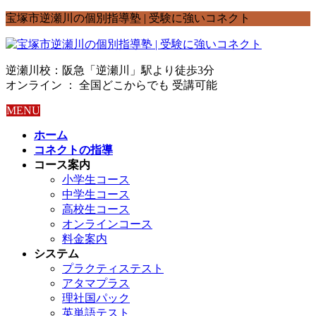
宝塚市逆瀬川の個別指導塾 | 受験に強いコネクト
逆瀬川校：阪急「逆瀬川」駅より徒歩3分
オンライン ： 全国どこからでも 受講可能
MENU
ホーム
コネクトの指導
コース案内
小学生コース
中学生コース
高校生コース
オンラインコース
料金案内
システム
プラクティステスト
アタマプラス
理社国パック
英単語テスト