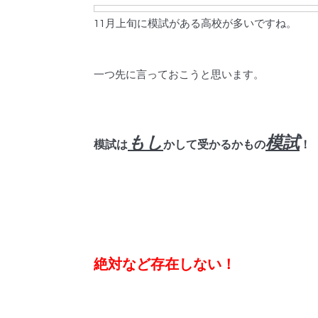
11月上旬に模試がある高校が多いですね。
一つ先に言っておこうと思います。
もし
模試
模試は
かして受かるかもの
！
絶対など存在しない！