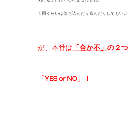
１回くらいは落ち込んだり喜んだりしてもいい
が、本番は
「合か不」
の２
「YES or NO」！