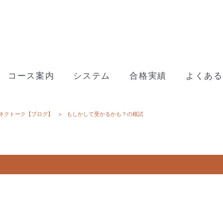
コース案内
システム
合格実績
よくある
ネクトーク【ブログ】
>
もしかして受かるかも？の模試