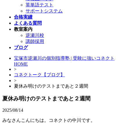
英単語テスト
サポートシステム
合格実績
よくある質問
教室案内
逆瀬川校
講師採用
ブログ
宝塚市逆瀬川の個別指導塾 | 受験に強いコネクト
HOME
>
コネクトーク【ブログ】
>
夏休み明けのテストまであと２週間
夏休み明けのテストまであと２週間
2025/08/14
みなさんこんにちは。コネクトの中川です。