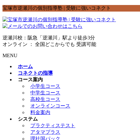
宝塚市逆瀬川の個別指導塾 | 受験に強いコネクト
逆瀬川校：阪急「逆瀬川」駅より徒歩3分
オンライン ： 全国どこからでも 受講可能
MENU
ホーム
コネクトの指導
コース案内
小学生コース
中学生コース
高校生コース
オンラインコース
料金案内
システム
プラクティステスト
アタマプラス
理社国パック