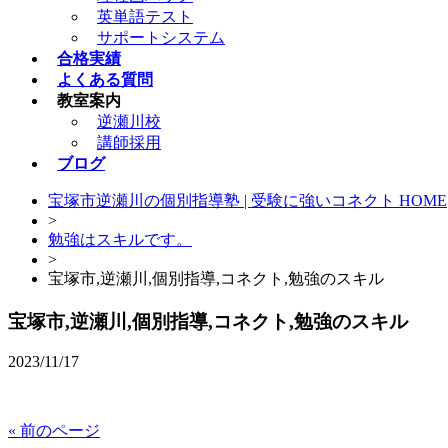
英単語テスト
サポートシステム
合格実績
よくある質問
教室案内
逆瀬川校
講師採用
ブログ
宝塚市逆瀬川の個別指導塾 | 受験に強いコネクト HOME
>
勉強はスキルです。
>
宝塚市,逆瀬川,個別指導,コネクト,勉強のスキル
宝塚市,逆瀬川,個別指導,コネクト,勉強のスキル
2023/11/17
« 前のページ