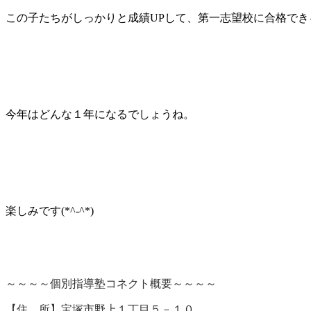
この子たちがしっかりと成績UPして、第一志望校に合格でき
今年はどんな１年になるでしょうね。
楽しみです(*^-^*)
～～～～個別指導塾コネクト概要～～～～
【
住 所】宝塚市野上１丁目５－１０