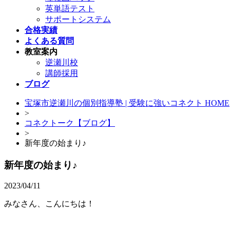
英単語テスト
サポートシステム
合格実績
よくある質問
教室案内
逆瀬川校
講師採用
ブログ
宝塚市逆瀬川の個別指導塾 | 受験に強いコネクト HOME
>
コネクトーク【ブログ】
>
新年度の始まり♪
新年度の始まり♪
2023/04/11
みなさん、こんにちは！