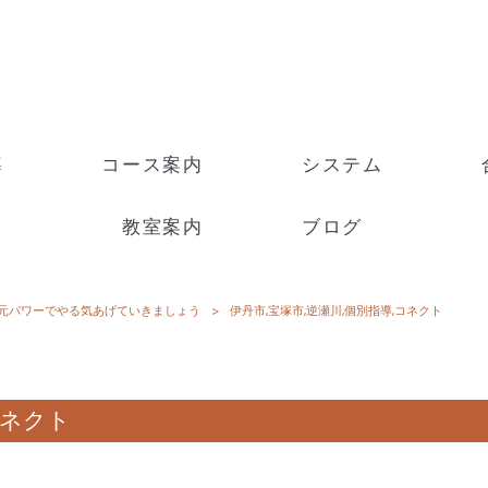
導
コース案内
システム
教室案内
ブログ
元パワーでやる気あげていきましょう
>
伊丹市,宝塚市,逆瀬川,個別指導,コネクト
コネクト