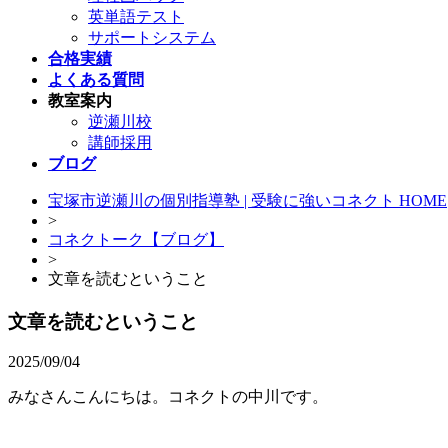
英単語テスト
サポートシステム
合格実績
よくある質問
教室案内
逆瀬川校
講師採用
ブログ
宝塚市逆瀬川の個別指導塾 | 受験に強いコネクト HOME
>
コネクトーク【ブログ】
>
文章を読むということ
文章を読むということ
2025/09/04
みなさんこんにちは。コネクトの中川です。