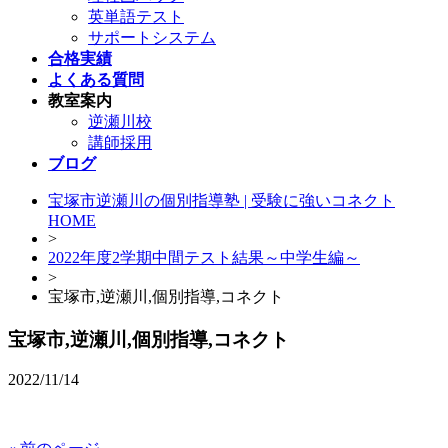
英単語テスト
サポートシステム
合格実績
よくある質問
教室案内
逆瀬川校
講師採用
ブログ
宝塚市逆瀬川の個別指導塾 | 受験に強いコネクト
HOME
>
2022年度2学期中間テスト結果～中学生編～
>
宝塚市,逆瀬川,個別指導,コネクト
宝塚市,逆瀬川,個別指導,コネクト
2022/11/14