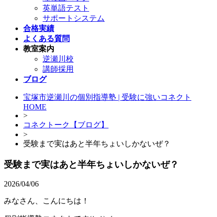
英単語テスト
サポートシステム
合格実績
よくある質問
教室案内
逆瀬川校
講師採用
ブログ
宝塚市逆瀬川の個別指導塾 | 受験に強いコネクト
HOME
>
コネクトーク【ブログ】
>
受験まで実はあと半年ちょいしかないぜ？
受験まで実はあと半年ちょいしかないぜ？
2026/04/06
みなさん、こんにちは！