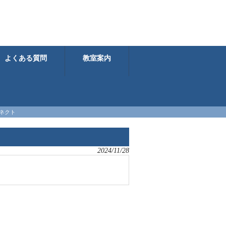
よくある質問
教室案内
コネクト
2024/11/28