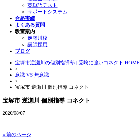
英単語テスト
サポートシステム
合格実績
よくある質問
教室案内
逆瀬川校
講師採用
ブログ
宝塚市逆瀬川の個別指導塾 | 受験に強いコネクト HOME
>
意識 VS 無意識
>
宝塚市 逆瀬川 個別指導 コネクト
宝塚市 逆瀬川 個別指導 コネクト
2020/08/07
« 前のページ