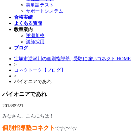
英単語テスト
サポートシステム
合格実績
よくある質問
教室案内
逆瀬川校
講師採用
ブログ
宝塚市逆瀬川の個別指導塾 | 受験に強いコネクト HOME
>
コネクトーク【ブログ】
>
パイオニアであれ
パイオニアであれ
2018/09/21
みなさん、こんにちは！
個別指導塾コネクト
です
(*^^)v