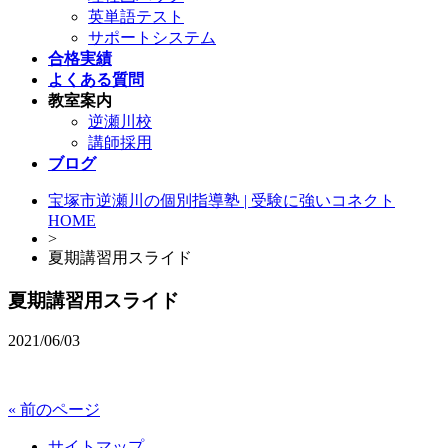
英単語テスト
サポートシステム
合格実績
よくある質問
教室案内
逆瀬川校
講師採用
ブログ
宝塚市逆瀬川の個別指導塾 | 受験に強いコネクト
HOME
>
夏期講習用スライド
夏期講習用スライド
2021/06/03
« 前のページ
サイトマップ