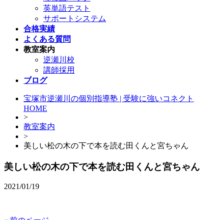
英単語テスト
サポートシステム
合格実績
よくある質問
教室案内
逆瀬川校
講師採用
ブログ
宝塚市逆瀬川の個別指導塾 | 受験に強いコネクト
HOME
>
教室案内
>
美しい松の木の下で本を読む田くんと宮ちゃん
美しい松の木の下で本を読む田くんと宮ちゃん
2021/01/19