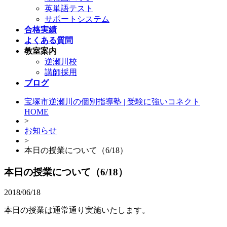
英単語テスト
サポートシステム
合格実績
よくある質問
教室案内
逆瀬川校
講師採用
ブログ
宝塚市逆瀬川の個別指導塾 | 受験に強いコネクト
HOME
>
お知らせ
>
本日の授業について（6/18）
本日の授業について（6/18）
2018/06/18
本日の授業は通常通り実施いたします。