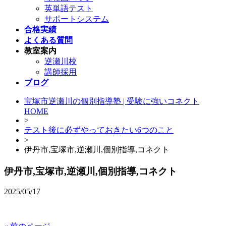
英単語テスト
サポートシステム
合格実績
よくある質問
教室案内
逆瀬川校
講師採用
ブログ
宝塚市逆瀬川の個別指導塾 | 受験に強いコネクト
HOME
>
テスト後に必ずやっておきたい6つのこと
>
伊丹市,宝塚市,逆瀬川,個別指導,コネクト
伊丹市,宝塚市,逆瀬川,個別指導,コネクト
2025/05/17