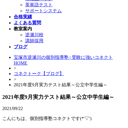
英単語テスト
サポートシステム
合格実績
よくある質問
教室案内
逆瀬川校
講師採用
ブログ
宝塚市逆瀬川の個別指導塾 | 受験に強いコネクト
HOME
>
コネクトーク【ブログ】
>
2021年度9月実力テスト結果～公立中学生編～
2021年度9月実力テスト結果～公立中学生編～
2021/09/22
こんにちは、個別指導塾コネクトです(*'▽')