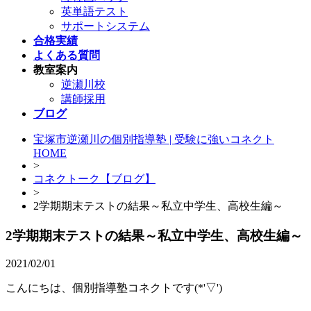
英単語テスト
サポートシステム
合格実績
よくある質問
教室案内
逆瀬川校
講師採用
ブログ
宝塚市逆瀬川の個別指導塾 | 受験に強いコネクト
HOME
>
コネクトーク【ブログ】
>
2学期期末テストの結果～私立中学生、高校生編～
2学期期末テストの結果～私立中学生、高校生編～
2021/02/01
こんにちは、個別指導塾コネクトです(*'▽')