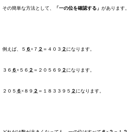
その簡単な方法として、
「一の位を確認する」
があります。
例えば、５
６
×７
２
＝４０３
２
になります。
３６
６
×５６
２
＝２０５６９
２
になります。
２０５
６
×８９
２
＝１８３３９５
２
になります。
どれだけ数が大きくなっても、一の位はすべて
６
×
２
＝１
２