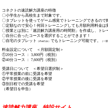
コネクトの速読解力講座の特徴
〇小学生から高校生まで対象です。
〇タブレットを使ってゲーム感覚でトレーニングできるので
〇定額なので安心！何回トレーニングしても月額利用料金は
〇授業とは別に「速読解力講座用の時間割」を作成し、トレ
〇自分に合ったコースを選択することができます！
〇自宅のタブレット
でもトレーニング可能です。
（iPadのみ）
（一部
料金設定について ＜月額固定制＞
①20分コース ： 3,800円（税別）
②40分コース ： 7,600円（税別）
受講日について ＜希望日選択制＞
①平常授業の前に受講を希望
②平常授業の後に受講を希望
③別日程での受講を希望
（希望日を申告）
速読解力講座 特設サイト