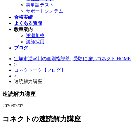
英単語テスト
サポートシステム
合格実績
よくある質問
教室案内
逆瀬川校
講師採用
ブログ
宝塚市逆瀬川の個別指導塾 | 受験に強いコネクト HOME
>
コネクトーク【ブログ】
>
速読解力講座
速読解力講座
2020/03/02
コネクトの速読解力講座