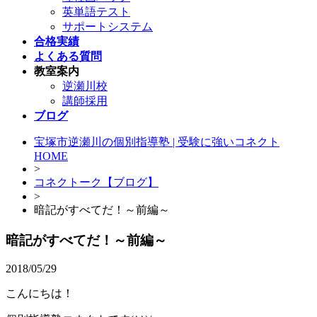
英単語テスト
サポートシステム
合格実績
よくある質問
教室案内
逆瀬川校
講師採用
ブログ
宝塚市逆瀬川の個別指導塾 | 受験に強いコネクト
HOME
>
コネクトーク【ブログ】
>
暗記がすべてだ！～前編～
暗記がすべてだ！～前編～
2018/05/29
こんにちは！