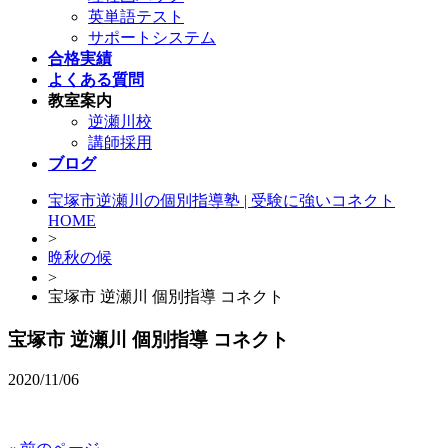
英単語テスト
サポートシステム
合格実績
よくある質問
教室案内
逆瀬川校
講師採用
ブログ
宝塚市逆瀬川の個別指導塾 | 受験に強いコネクト
HOME
>
晩秋の候
>
宝塚市 逆瀬川 個別指導 コネクト
宝塚市 逆瀬川 個別指導 コネクト
2020/11/06