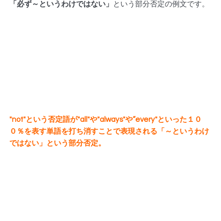
「必ず～というわけではない」
という部分否定の例文です。
"not"という否定語が"all"や"always"や”every"といった１０
０％を表す単語を打ち消すことで表現される「～というわけ
ではない」という部分否定。