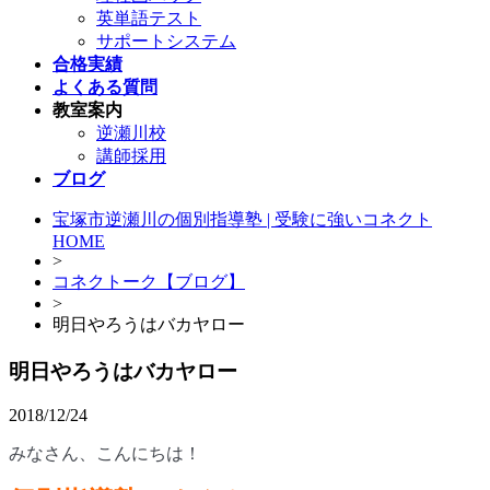
英単語テスト
サポートシステム
合格実績
よくある質問
教室案内
逆瀬川校
講師採用
ブログ
宝塚市逆瀬川の個別指導塾 | 受験に強いコネクト
HOME
>
コネクトーク【ブログ】
>
明日やろうはバカヤロー
明日やろうはバカヤロー
2018/12/24
みなさん、こんにちは！