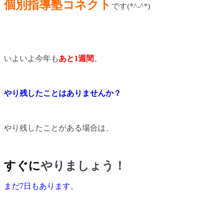
個別指導塾コネクト
です
(*^-^*)
いよいよ今年も
あと
1
週間
。
やり残したことはありませんか？
やり残したことがある場合は、
すぐに
やりましょう！
まだ
7
日もあります
。