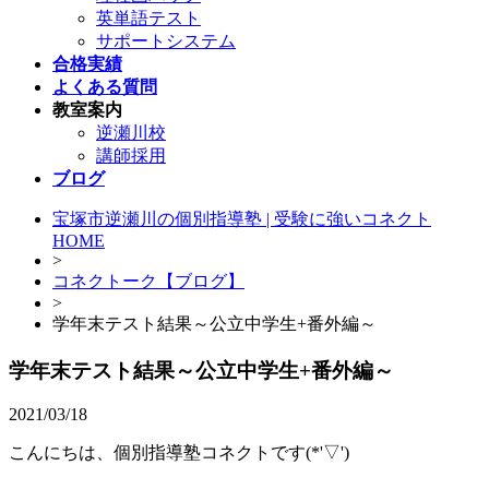
英単語テスト
サポートシステム
合格実績
よくある質問
教室案内
逆瀬川校
講師採用
ブログ
宝塚市逆瀬川の個別指導塾 | 受験に強いコネクト
HOME
>
コネクトーク【ブログ】
>
学年末テスト結果～公立中学生+番外編～
学年末テスト結果～公立中学生+番外編～
2021/03/18
こんにちは、個別指導塾コネクトです(*'▽')