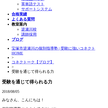
英単語テスト
サポートシステム
合格実績
よくある質問
教室案内
逆瀬川校
講師採用
ブログ
宝塚市逆瀬川の個別指導塾 | 受験に強いコネクト
HOME
>
コネクトーク【ブログ】
>
受験を通じて得られる力
受験を通じて得られる力
2018/08/05
みなさん、こんにちは！