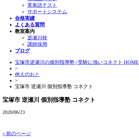
英単語テスト
サポートシステム
合格実績
よくある質問
教室案内
逆瀬川校
講師採用
ブログ
宝塚市逆瀬川の個別指導塾 | 受験に強いコネクト HOME
>
他人のおと
>
宝塚市 逆瀬川 個別指導塾 コネクト
宝塚市 逆瀬川 個別指導塾 コネクト
2020/06/23
« 前のページ