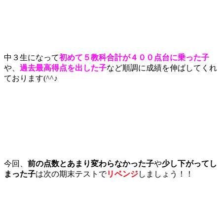
中３生になって
初めて５教科合計が４００点台に乗った子
や、
過去最高得点を出した子
など順調に成績を伸ばしてくれ
ております(^^♪
今回、
前の点数とあまり変わらなかった子
や
少し下がってし
まった子
は次の期末テストで
リベンジ
しましょう！！