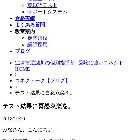
英単語テスト
サポートシステム
合格実績
よくある質問
教室案内
逆瀬川校
講師採用
ブログ
宝塚市逆瀬川の個別指導塾 | 受験に強いコネクト
HOME
>
コネクトーク【ブログ】
>
テスト結果に喜怒哀楽を。
テスト結果に喜怒哀楽を。
2018/10/20
みなさん、こんにちは！