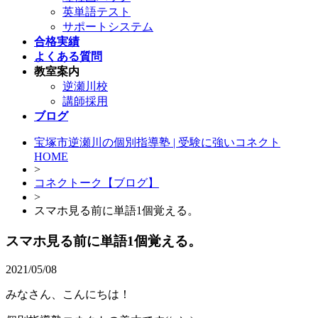
英単語テスト
サポートシステム
合格実績
よくある質問
教室案内
逆瀬川校
講師採用
ブログ
宝塚市逆瀬川の個別指導塾 | 受験に強いコネクト
HOME
>
コネクトーク【ブログ】
>
スマホ見る前に単語1個覚える。
スマホ見る前に単語1個覚える。
2021/05/08
みなさん、こんにちは！