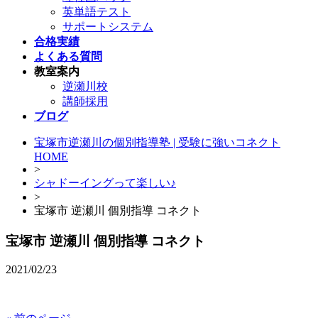
英単語テスト
サポートシステム
合格実績
よくある質問
教室案内
逆瀬川校
講師採用
ブログ
宝塚市逆瀬川の個別指導塾 | 受験に強いコネクト
HOME
>
シャドーイングって楽しい♪
>
宝塚市 逆瀬川 個別指導 コネクト
宝塚市 逆瀬川 個別指導 コネクト
2021/02/23