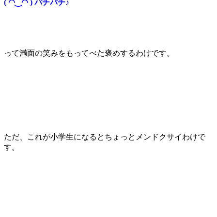
( ◠‿◠ ) パチパチ♪
って満面の笑みをもってべた褒めするわけです。
ただ、これが小学生になるとちょっとメンドクサイわけで
す。