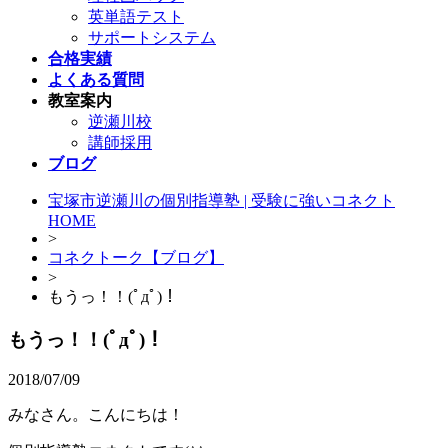
英単語テスト
サポートシステム
合格実績
よくある質問
教室案内
逆瀬川校
講師採用
ブログ
宝塚市逆瀬川の個別指導塾 | 受験に強いコネクト
HOME
>
コネクトーク【ブログ】
>
もうっ！！(ﾟдﾟ)！
もうっ！！(ﾟдﾟ)！
2018/07/09
みなさん。こんにちは！