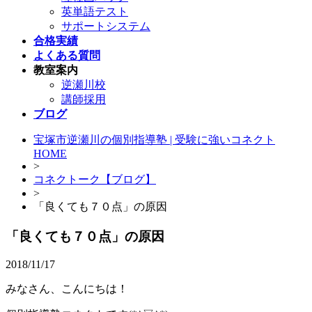
英単語テスト
サポートシステム
合格実績
よくある質問
教室案内
逆瀬川校
講師採用
ブログ
宝塚市逆瀬川の個別指導塾 | 受験に強いコネクト
HOME
>
コネクトーク【ブログ】
>
「良くても７０点」の原因
「良くても７０点」の原因
2018/11/17
みなさん、こんにちは！