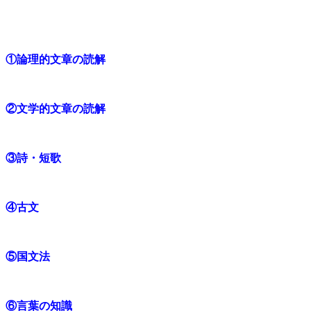
①論理的文章の読解
②文学的文章の読解
③詩・短歌
④古文
⑤国文法
⑥言葉の知識