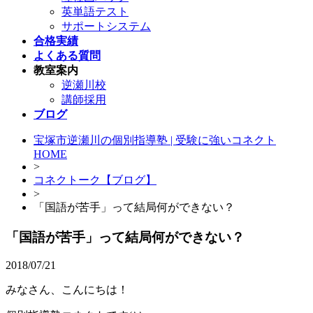
英単語テスト
サポートシステム
合格実績
よくある質問
教室案内
逆瀬川校
講師採用
ブログ
宝塚市逆瀬川の個別指導塾 | 受験に強いコネクト
HOME
>
コネクトーク【ブログ】
>
「国語が苦手」って結局何ができない？
「国語が苦手」って結局何ができない？
2018/07/21
みなさん、こんにちは！