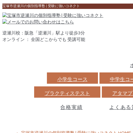
宝塚市逆瀬川の個別指導塾 | 受験に強いコネクト
逆瀬川校：阪急「逆瀬川」駅より徒歩3分
オンライン ： 全国どこからでも 受講可能
小学生コース
中学生コ
プラクティステスト
アタマプ
合格実績
よくある