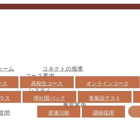
ホーム
コネクトの指導
コース案内
ース
高校生コース
オンラインコース
システム
ラス
理社国パック
英単語テスト
教室案内
質問
逆瀬川校
講師採用