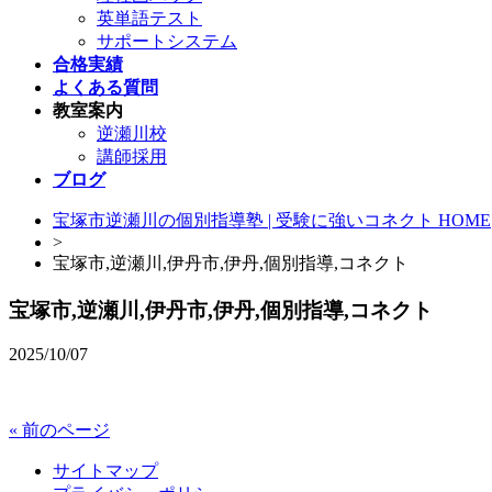
英単語テスト
サポートシステム
合格実績
よくある質問
教室案内
逆瀬川校
講師採用
ブログ
宝塚市逆瀬川の個別指導塾 | 受験に強いコネクト HOME
>
宝塚市,逆瀬川,伊丹市,伊丹,個別指導,コネクト
宝塚市,逆瀬川,伊丹市,伊丹,個別指導,コネクト
2025/10/07
« 前のページ
サイトマップ